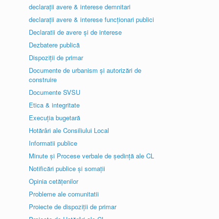
declarații avere & interese demnitari
declarații avere & interese funcționari publici
Declaratii de avere și de interese
Dezbatere publică
Dispoziții de primar
Documente de urbanism și autorizări de
construire
Documente SVSU
Etica & integritate
Execuția bugetară
Hotărâri ale Consiliului Local
Informatii publice
Minute și Procese verbale de ședință ale CL
Notificări publice și somații
Opinia cetățenilor
Probleme ale comunitatii
Proiecte de dispoziții de primar