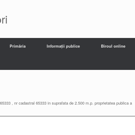
ri
Primăria
Informații publice
Biroul online
r. 65333 , nr cadastral 65333 in suprafata de 2.500 m.p. proprietatea publica a