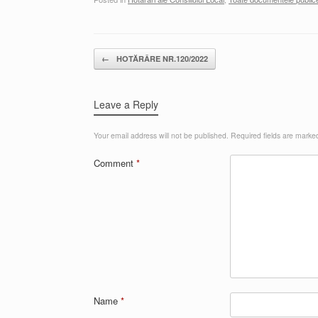
Post navigation
←
HOTĂRÂRE NR.120/2022
Leave a Reply
Your email address will not be published.
Required fields are mark
Comment
*
Name
*