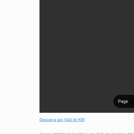
Descarca aici [432.93 KB]
Posted in
Hotărâri ale Consiliului Local
,
Toate documentele public