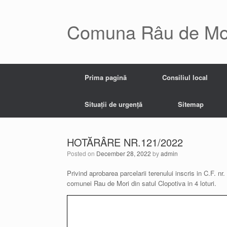
Skip
to
content
Comuna Râu de Mo
Prima pagină
Consiliul local
Situații de urgență
Sitemap
HOTĂRÂRE NR.121/2022
Posted on
December 28, 2022
by
admin
Privind aprobarea parcelarii terenului inscris in C.F. n
comunei Rau de Mori din satul Clopotiva in 4 loturi.