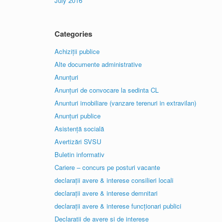
July 2016
Categories
Achiziții publice
Alte documente administrative
Anunțuri
Anunțuri de convocare la sedinta CL
Anunturi imobiliare (vanzare terenuri in extravilan)
Anunțuri publice
Asistență socială
Avertizări SVSU
Buletin informativ
Cariere – concurs pe posturi vacante
declarații avere & interese consilieri locali
declarații avere & interese demnitari
declarații avere & interese funcționari publici
Declaratii de avere și de interese