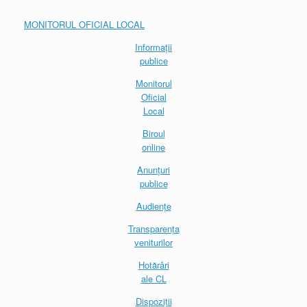
MONITORUL OFICIAL LOCAL
Informații
publice
Monitorul
Oficial
Local
Biroul
online
Anunțuri
publice
Audiențe
Transparența
veniturilor
Hotărâri
ale CL
Dispoziții