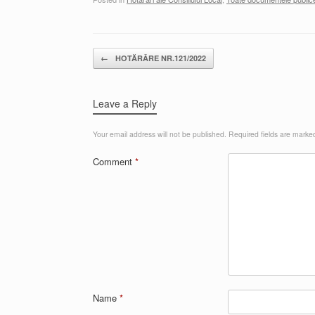
Post navigation
←
HOTĂRÂRE NR.121/2022
Leave a Reply
Your email address will not be published.
Required fields are mark
Comment
*
Name
*