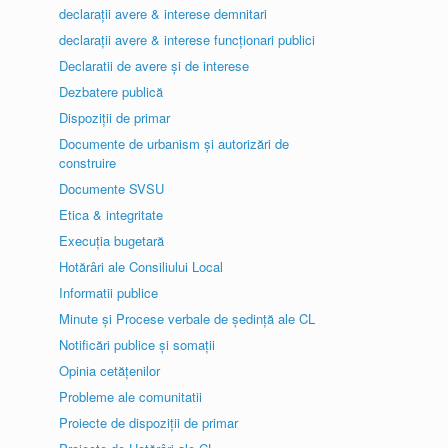
declarații avere & interese demnitari
declarații avere & interese funcționari publici
Declaratii de avere și de interese
Dezbatere publică
Dispoziții de primar
Documente de urbanism și autorizări de
construire
Documente SVSU
Etica & integritate
Execuția bugetară
Hotărâri ale Consiliului Local
Informatii publice
Minute și Procese verbale de ședință ale CL
Notificări publice și somații
Opinia cetățenilor
Probleme ale comunitatii
Proiecte de dispoziții de primar