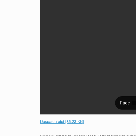
Descarca aici [86.23 KB]
Posted in
Hotărâri ale Consiliului Local
,
Toate documentele public