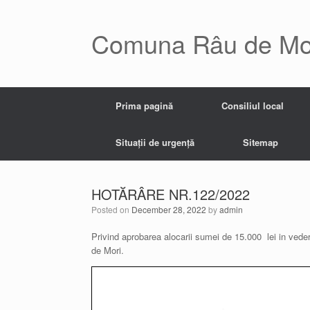
Skip
to
content
Comuna Râu de Mo
Prima pagină
Consiliul local
Situații de urgență
Sitemap
HOTĂRÂRE NR.122/2022
Posted on
December 28, 2022
by
admin
Privind aprobarea alocarii sumei de 15.000 lei in vede
de Mori.