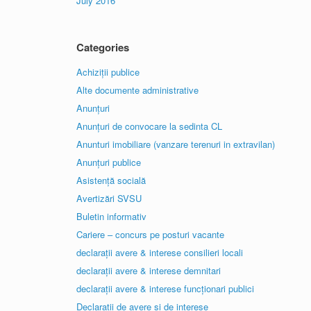
July 2016
Categories
Achiziții publice
Alte documente administrative
Anunțuri
Anunțuri de convocare la sedinta CL
Anunturi imobiliare (vanzare terenuri in extravilan)
Anunțuri publice
Asistență socială
Avertizări SVSU
Buletin informativ
Cariere – concurs pe posturi vacante
declarații avere & interese consilieri locali
declarații avere & interese demnitari
declarații avere & interese funcționari publici
Declaratii de avere și de interese