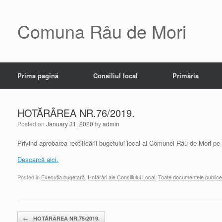
Skip
to
content
Comuna Râu de Mori
Prima pagină
Consiliul local
Primăria
HOTĂRÂREA NR.76/2019.
Posted on
January 31, 2020
by
admin
Privind aprobarea rectificării bugetului local al Comunei Râu de Mori pe
Descarcă aici.
Posted in
Execuția bugetară
,
Hotărâri ale Consiliului Local
,
Toate documentele publice
Post navigation
←
HOTĂRÂREA NR.75/2019.