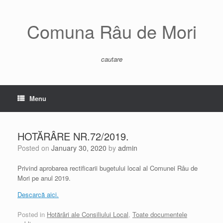
Skip
to
content
Comuna Râu de Mori
cautare
Menu
HOTĂRÂRE NR.72/2019.
Posted on
January 30, 2020
by
admin
Privind aprobarea rectificarii bugetului local al Comunei Râu de
Mori pe anul 2019.
Descarcă aici.
Posted in
Hotărâri ale Consiliului Local
,
Toate documentele