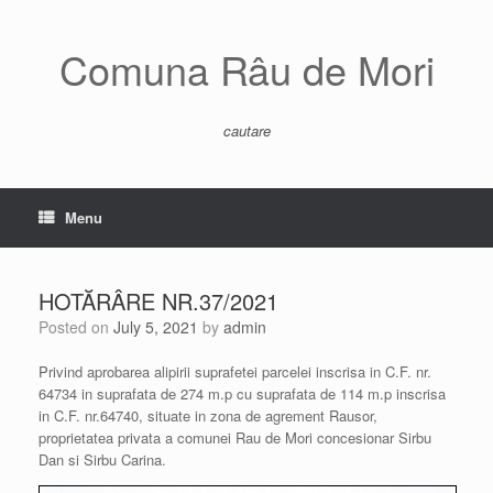
Skip
to
content
Comuna Râu de Mori
cautare
Menu
HOTĂRÂRE NR.37/2021
Posted on
July 5, 2021
by
admin
Privind aprobarea alipirii suprafetei parcelei inscrisa in C.F. nr.
64734 in suprafata de 274 m.p cu suprafata de 114 m.p inscrisa
in C.F. nr.64740, situate in zona de agrement Rausor,
proprietatea privata a comunei Rau de Mori concesionar Sirbu
Dan si Sirbu Carina.