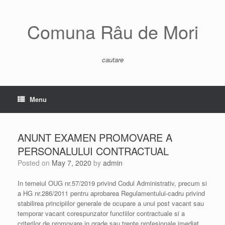
Skip
to
content
Comuna Râu de Mori
cautare
Menu
ANUNT EXAMEN PROMOVARE A
PERSONALULUI CONTRACTUAL
Posted on
May 7, 2020
by
admin
In temeiul OUG nr.57/2019 privind Codul Administrativ, precum si
a HG nr.286/2011 pentru aprobarea Regulamentului-cadru privind
stabilirea principiilor generale de ocupare a unui post vacant sau
temporar vacant corespunzator functiilor contractuale si a
criterilor de promovare in grade sau trepte profesionale imediat