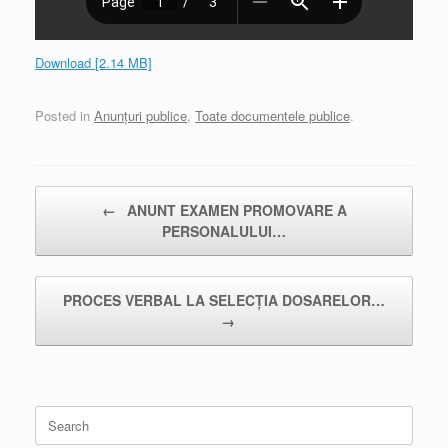
Download [2.14 MB]
Posted in
Anunțuri publice
,
Toate documentele publice
.
Post navigation
←
ANUNT EXAMEN PROMOVARE A
PERSONALULUI…
PROCES VERBAL LA SELECȚIA DOSARELOR…
→
Search
for: