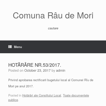
Skip
to
content
Comuna Râu de Mori
cautare
Menu
HOTĂRÂRE NR.53/2017.
Posted on
October 23, 2017
by
admin
Privind aprobarea rectificarii bugetului local al Comunei Rîu de
Mori pe anul 2017.
Posted in
Hotărâri ale Consiliului Local
,
Toate documentele
publice
.