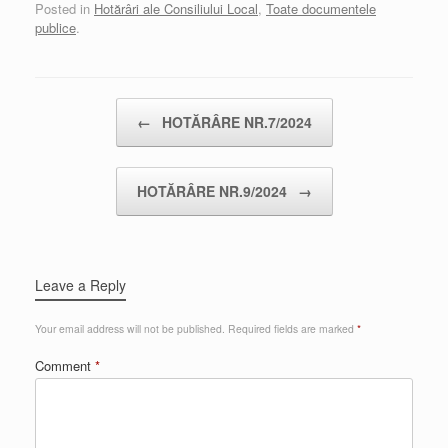
Posted in
Hotărâri ale Consiliului Local
,
Toate documentele
publice
.
Post navigation
←
HOTĂRÂRE NR.7/2024
HOTĂRÂRE NR.9/2024
→
Leave a Reply
Your email address will not be published.
Required fields are marked
*
Comment
*