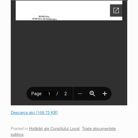
Descarca aici [109.73 KB]
Posted in
Hotărâri ale Consiliului Local
,
Toate documentele
publice
.