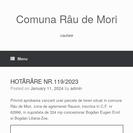
Skip
to
content
Comuna Râu de Mori
cautare
Menu
HOTĂRÂRE NR.119/2023
Posted on
January 11, 2024
by
admin
Privind aprobarea vanzarii unei parcele de teren situat in comuna
Râu de Mori, zona de agremenet Rausor, inscrisa in C.F. nr
62996, in suprafata de 324 mp concesionar Bogdan Eugen Emil
si Bogdan Liliana-Zoe.