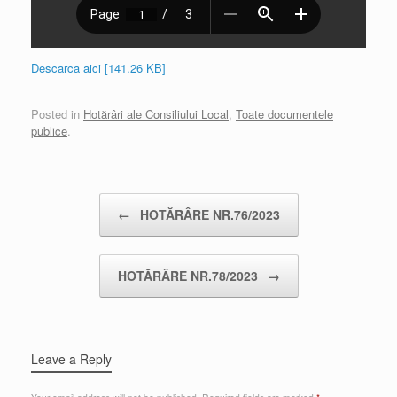
Descarca aici [141.26 KB]
Posted in
Hotărâri ale Consiliului Local
,
Toate documentele
publice
.
Post navigation
←
HOTĂRÂRE NR.76/2023
HOTĂRÂRE NR.78/2023
→
Leave a Reply