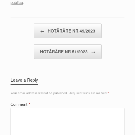
publice
.
Post navigation
←
HOTĂRÂRE NR.49/2023
HOTĂRÂRE NR.51/2023
→
Leave a Reply
Your email address will not be published.
Required fields are marked
*
Comment
*