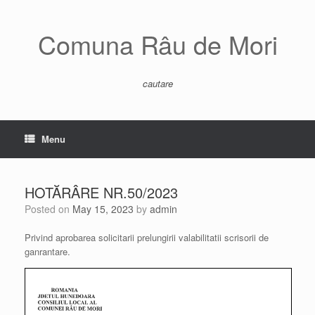
Skip
to
content
Comuna Râu de Mori
cautare
Menu
HOTĂRÂRE NR.50/2023
Posted on
May 15, 2023
by
admin
Privind aprobarea solicitarii prelungirii valabilitatii scrisorii de
ganrantare.