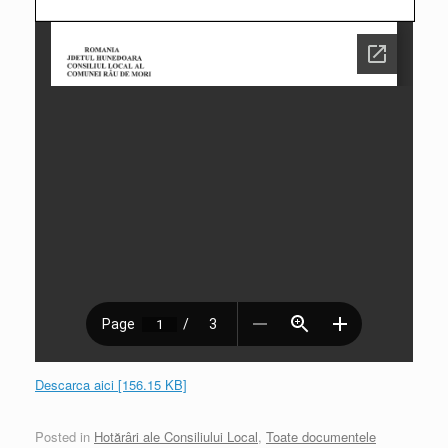
Descarca aici [156.15 KB]
Posted in
Hotărâri ale Consiliului Local
,
Toate documentele