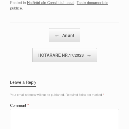
Posted in
Hotărâri ale Consiliului Local
,
Toate documentele
publice
.
Post navigation
←
Anunt
HOTĂRÂRE NR.17/2023
→
Leave a Reply
Your email address will not be published.
Required fields are marked
*
Comment
*