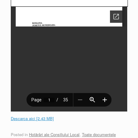
Descarca aici [2.43 MB]
Posted in
Hotărâri ale Consiliului Local
,
Toate documentele