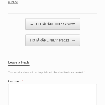
publice
.
Post navigation
←
HOTĂRÂRE NR.117/2022
HOTĂRÂRE NR.119/2022
→
Leave a Reply
Your email address will not be published.
Required fields are marked
*
Comment
*