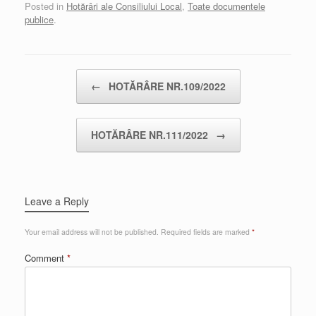
Posted in
Hotărâri ale Consiliului Local
,
Toate documentele
publice
.
Post navigation
←
HOTĂRÂRE NR.109/2022
HOTĂRÂRE NR.111/2022
→
Leave a Reply
Your email address will not be published.
Required fields are marked
*
Comment
*