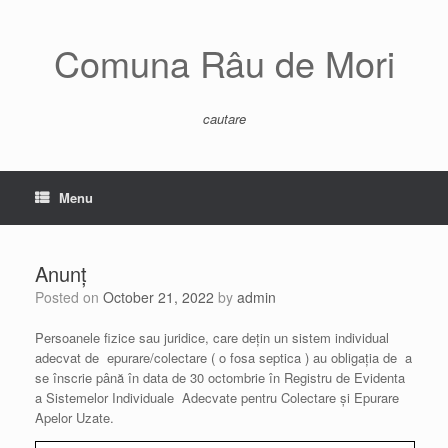
Skip
to
content
Comuna Râu de Mori
cautare
Menu
Anunț
Posted on
October 21, 2022
by
admin
Persoanele fizice sau juridice, care dețin un sistem individual
adecvat de epurare/colectare ( o fosa septica ) au obligația de a
se înscrie până în data de 30 octombrie în Registru de Evidenta
a Sistemelor Individuale Adecvate pentru Colectare și Epurare
Apelor Uzate.