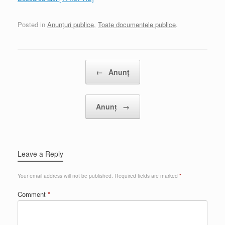
Posted in
Anunțuri publice
,
Toate documentele publice
.
Post navigation
←
Anunț
Anunț
→
Leave a Reply
Your email address will not be published.
Required fields are marked
*
Comment
*