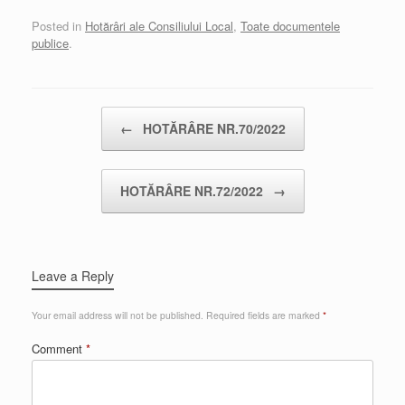
Posted in
Hotărâri ale Consiliului Local
,
Toate documentele
publice
.
Post navigation
←
HOTĂRÂRE NR.70/2022
HOTĂRÂRE NR.72/2022
→
Leave a Reply
Your email address will not be published.
Required fields are marked
*
Comment
*