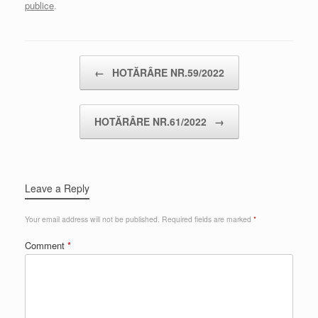
publice
.
Post navigation
←
HOTĂRÂRE NR.59/2022
HOTĂRÂRE NR.61/2022
→
Leave a Reply
Your email address will not be published.
Required fields are marked
*
Comment
*