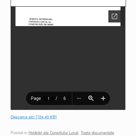
Descarca aici [724.40 KB]
Posted in
Hotărâri ale Consiliului Local
,
Toate documentele