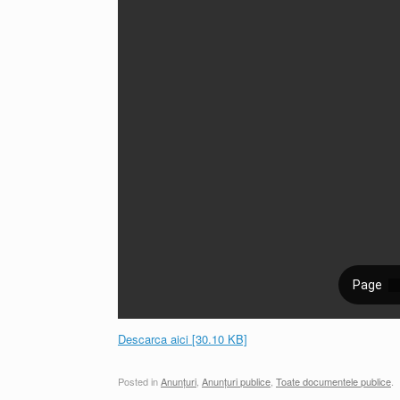
Descarca aici [30.10 KB]
Posted in
Anunțuri
,
Anunțuri publice
,
Toate documentele publice
.