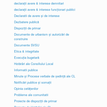
declarații avere & interese demnitari
declarații avere & interese funcționari publici
Declaratii de avere și de interese
Dezbatere publică
Dispoziții de primar
Documente de urbanism și autorizări de
construire
Documente SVSU
Etica & integritate
Execuția bugetară
Hotărâri ale Consiliului Local
Informatii publice
Minute și Procese verbale de ședință ale CL
Notificări publice și somații
Opinia cetățenilor
Probleme ale comunitatii
Proiecte de dispoziții de primar