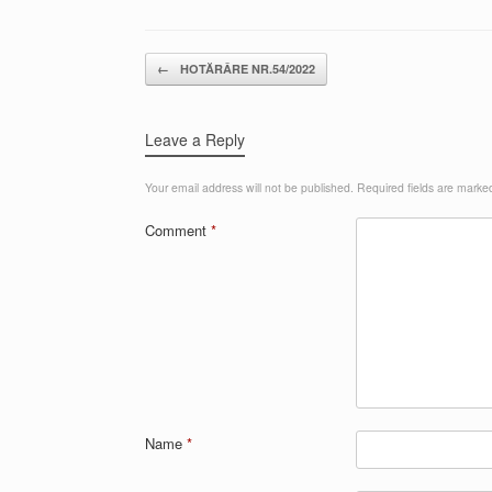
Post navigation
←
HOTĂRÂRE NR.54/2022
Leave a Reply
Your email address will not be published.
Required fields are mark
Comment
*
Name
*