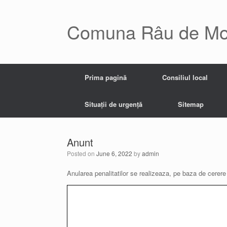
Skip
to
content
Comuna Râu de Mo
Prima pagină
Consiliul local
Situații de urgență
Sitemap
Anunt
Posted on
June 6, 2022
by
admin
Anularea penalitatilor se realizeaza, pe baza de cerere