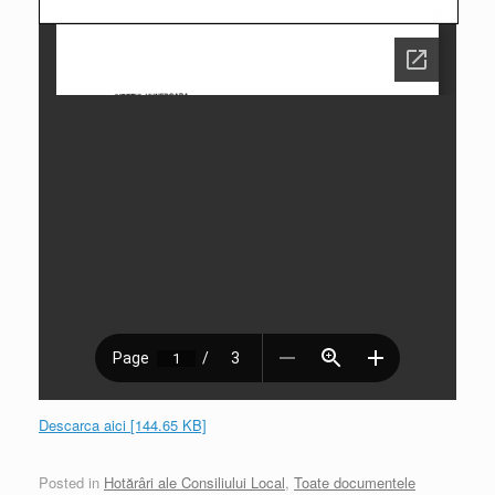
Descarca aici [144.65 KB]
Posted in
Hotărâri ale Consiliului Local
,
Toate documentele