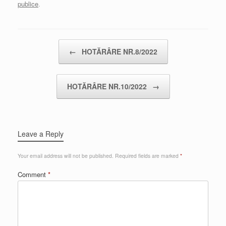
publice
.
Post navigation
←
HOTĂRÂRE NR.8/2022
HOTĂRÂRE NR.10/2022
→
Leave a Reply
Your email address will not be published.
Required fields are marked
*
Comment
*