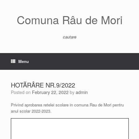
Skip
to
content
Comuna Râu de Mori
cautare
Menu
HOTĂRÂRE NR.9/2022
Posted on
February 22, 2022
by
admin
Privind aprobarea retelei scolare in comuna Rau de Mori pentru
anul scolar 2022-2023.