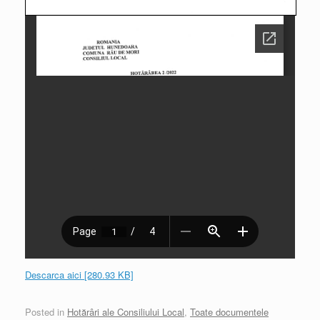
Descarca aici [280.93 KB]
Posted in
Hotărâri ale Consiliului Local
,
Toate documentele