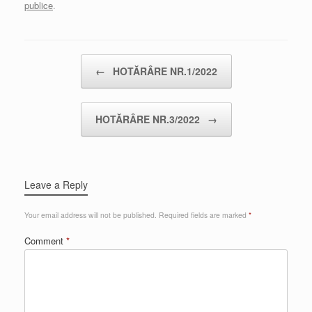
publice
.
Post navigation
←
HOTĂRÂRE NR.1/2022
HOTĂRÂRE NR.3/2022
→
Leave a Reply
Your email address will not be published.
Required fields are marked
*
Comment
*