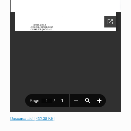
Descarca aici [432.38 KB]