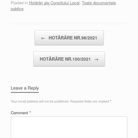
Posted in
Hotărâri ale Consiliului Local
,
Toate documentele
publice
.
Post navigation
←
HOTĂRÂRE NR.98/2021
HOTĂRÂRE NR.100/2021
→
Leave a Reply
Your email address will not be published.
Required fields are marked
*
Comment
*