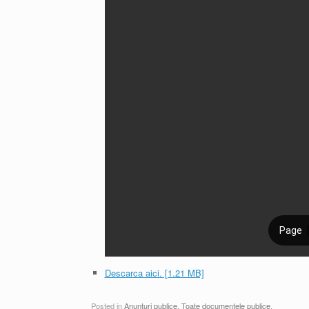
Descarca aici. [1.21 MB]
Posted in
Anunțuri publice
,
Toate documentele publice
.