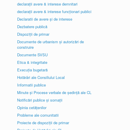
declarații avere & interese demnitari
declarații avere & interese funcționari publici
Declaratii de avere și de interese
Dezbatere publică
Dispoziții de primar
Documente de urbanism și autorizări de
construire
Documente SVSU
Etica & integritate
Execuția bugetară
Hotărâri ale Consiliului Local
Informatii publice
Minute și Procese verbale de ședință ale CL
Notificări publice și somații
Opinia cetățenilor
Probleme ale comunitatii
Proiecte de dispoziții de primar