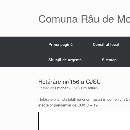
Skip
to
content
Comuna Râu de Mo
Prima pagină
Consiliul local
Situații de urgență
Sitemap
Hotărâre nr/156 a CJSU
Posted on
October 25, 2021
by
admin
Hotărâre privind stabilirea unor masuri în domeniul săn
efectelor pandemiei de COVID – 19.