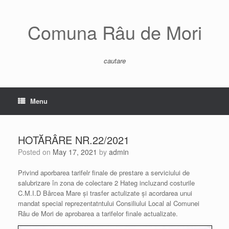
Skip
to
content
Comuna Râu de Mori
cautare
Menu
HOTĂRÂRE NR.22/2021
Posted on
May 17, 2021
by
admin
Privind aporbarea tarifelr finale de prestare a serviciului de
salubrizare în zona de colectare 2 Hateg incluzand costurile
C.M.I.D Bârcea Mare și trasfer actulizate și acordarea unui
mandat special reprezentatntului Consiliului Local al Comunei
Râu de Mori de aprobarea a tarifelor finale actualizate.