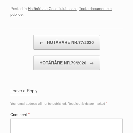
Posted in
Hotărâri ale Consiliului Local
,
Toate documentele
publice
.
Post navigation
←
HOTĂRÂRE NR.77/2020
HOTĂRÂRE NR.79/2020
→
Leave a Reply
Your email address will not be published.
Required fields are marked
*
Comment
*