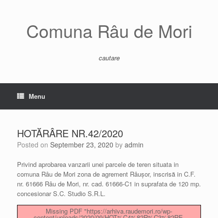
Skip
to
content
Comuna Râu de Mori
cautare
Menu
HOTĂRÂRE NR.42/2020
Posted on
September 23, 2020
by
admin
Privind aprobarea vanzarii unei parcele de teren situata in
comuna Râu de Mori zona de agrement Râușor, inscrisă in C.F.
nr. 61666 Râu de Mori, nr. cad. 61666-C1 in suprafata de 120 mp.
concesionar S.C. Studio S.R.L.
Missing PDF "https://arhiva.raudemori.ro/wp-
content/uploads/2020/09/HOT%C4%82R%C3%82RE-