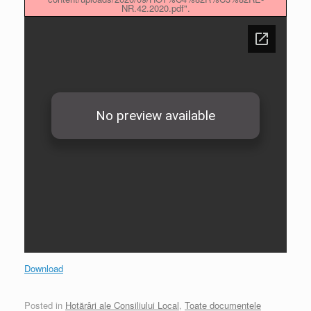
NR.42.2020.pdf".
Download
Posted in
Hotărâri ale Consiliului Local
,
Toate documentele