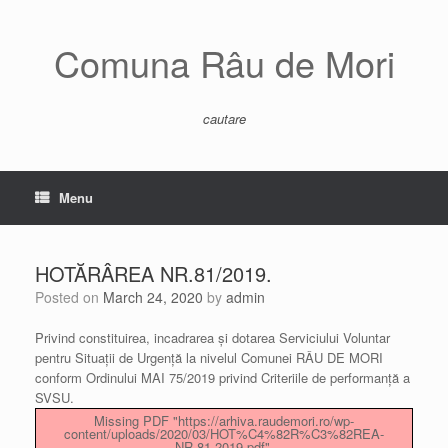
Skip
to
content
Comuna Râu de Mori
cautare
Menu
HOTĂRÂREA NR.81/2019.
Posted on
March 24, 2020
by
admin
Privind constituirea, incadrarea și dotarea Serviciului Voluntar
pentru Situații de Urgență la nivelul Comunei RÂU DE MORI
conform Ordinului MAI 75/2019 privind Criteriile de performanță a
SVSU.
Missing PDF "https://arhiva.raudemori.ro/wp-
content/uploads/2020/03/HOT%C4%82R%C3%82REA-
NR.81.2019.pdf".