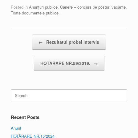
Posted in
Anunțuri publice
,
Cariere – concurs pe posturi vacante
,
Toate documentele publice
.
Post navigation
←
Rezultatul probei interviu
HOTĂRÂRE NR.59/2019.
→
Search
for:
Recent Posts
Anunt
HOTĂRÂRE NR.15/2024