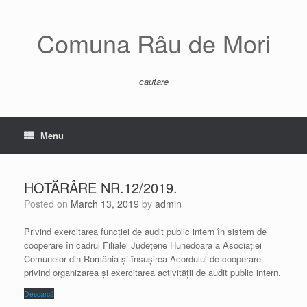
Skip
to
content
Comuna Râu de Mori
cautare
Menu
HOTĂRÂRE NR.12/2019.
Posted on
March 13, 2019
by
admin
Privind exercitarea funcției de audit public intern în sistem de
cooperare în cadrul Filialei Județene Hunedoara a Asociației
Comunelor din România și însușirea Acordului de cooperare
privind organizarea și exercitarea activității de audit public intern.
Descarcă