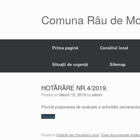
Skip
to
content
Comuna Râu de Mo
Prima pagină
Consiliul local
Situații de urgență
Sitemap
HOTĂRÂRE NR.4/2019.
Posted on
March 12, 2019
by
admin
Privind propunerea de evaluare a activității secretaru
Descarcă
Posted in
Hotărâri ale Consiliului Local
,
Toate documentele public