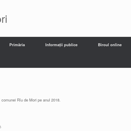
ri
Primăria
Informații publice
Biroul online
lui comunei Rîu de Mori pe anul 2018.
e
.