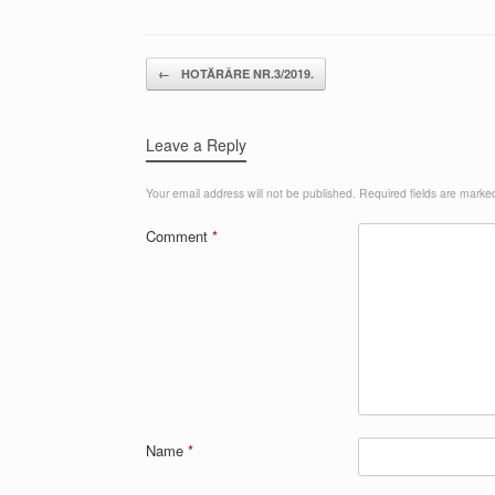
Post navigation
←
HOTĂRÂRE NR.3/2019.
Leave a Reply
Your email address will not be published.
Required fields are mark
Comment
*
Name
*