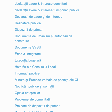
declarații avere & interese demnitari
declarații avere & interese funcționari publici
Declaratii de avere și de interese
Dezbatere publică
Dispoziții de primar
Documente de urbanism și autorizări de
construire
Documente SVSU
Etica & integritate
Execuția bugetară
Hotărâri ale Consiliului Local
Informatii publice
Minute și Procese verbale de ședință ale CL
Notificări publice și somații
Opinia cetățenilor
Probleme ale comunitatii
Proiecte de dispoziții de primar