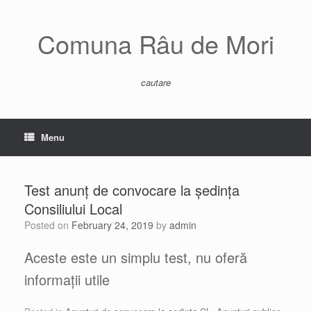
Skip
to
content
Comuna Râu de Mori
cautare
Menu
Test anunț de convocare la ședința
Consiliului Local
Posted on
February 24, 2019
by
admin
Aceste este un simplu test, nu oferă
informații utile