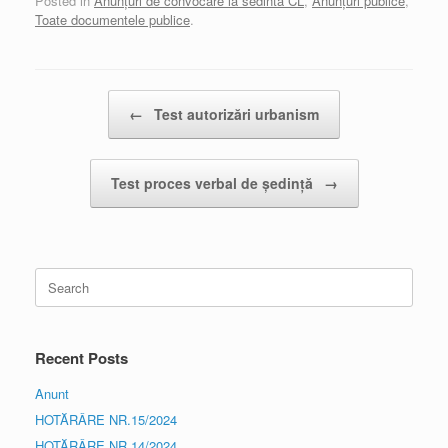
Posted in
Anunțuri de convocare la sedinta CL
,
Anunțuri publice
,
Toate documentele publice
.
Post navigation
←
Test autorizări urbanism
Test proces verbal de ședință
→
Search
for:
Recent Posts
Anunt
HOTĂRÂRE NR.15/2024
HOTĂRÂRE NR.14/2024