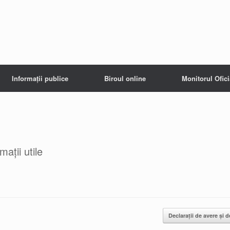
Informații publice
Biroul online
Monitorul Ofici
ații utile
Declarații de avere și