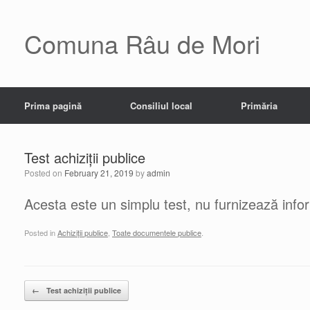
Skip
to
content
Comuna Râu de Mori
Prima pagină
Consiliul local
Primăria
Test achiziții publice
Posted on
February 21, 2019
by
admin
Acesta este un simplu test, nu furnizează inform
Posted in
Achiziții publice
,
Toate documentele publice
.
Post navigation
←
Test achiziții publice