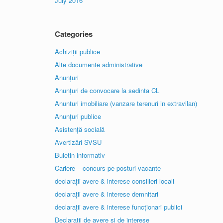
July 2016
Categories
Achiziții publice
Alte documente administrative
Anunțuri
Anunțuri de convocare la sedinta CL
Anunturi imobiliare (vanzare terenuri in extravilan)
Anunțuri publice
Asistență socială
Avertizări SVSU
Buletin informativ
Cariere – concurs pe posturi vacante
declarații avere & interese consilieri locali
declarații avere & interese demnitari
declarații avere & interese funcționari publici
Declaratii de avere și de interese