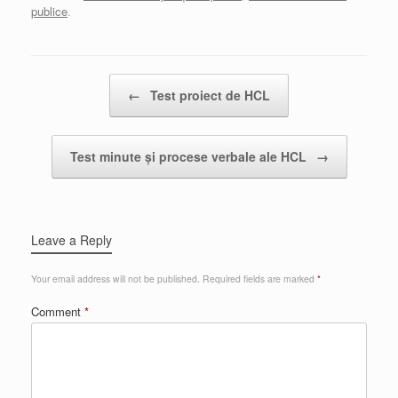
publice
.
Post navigation
←
Test proiect de HCL
Test minute și procese verbale ale HCL
→
Leave a Reply
Your email address will not be published.
Required fields are marked
*
Comment
*