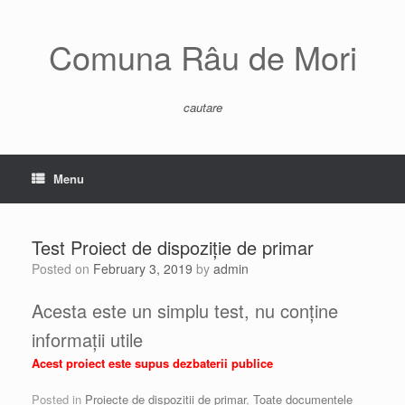
Skip
to
content
Comuna Râu de Mori
cautare
Menu
Test Proiect de dispoziție de primar
Posted on
February 3, 2019
by
admin
Acesta este un simplu test, nu conține
informații utile
Acest proiect este supus dezbaterii publice
Posted in
Proiecte de dispoziții de primar
,
Toate documentele