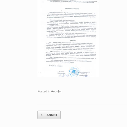
Posted in
Anunțuri
.
Post navigation
←
ANUNT