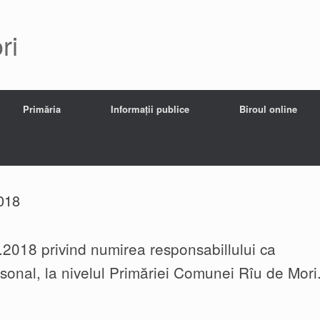
ri
Primăria
Informații publice
Biroul online
2018
.2018 privind numirea responsabillului ca
rsonal, la nivelul Primăriei Comunei Rîu de Mori