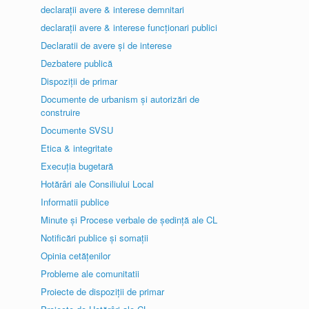
declarații avere & interese demnitari
declarații avere & interese funcționari publici
Declaratii de avere și de interese
Dezbatere publică
Dispoziții de primar
Documente de urbanism și autorizări de
construire
Documente SVSU
Etica & integritate
Execuția bugetară
Hotărâri ale Consiliului Local
Informatii publice
Minute și Procese verbale de ședință ale CL
Notificări publice și somații
Opinia cetățenilor
Probleme ale comunitatii
Proiecte de dispoziții de primar