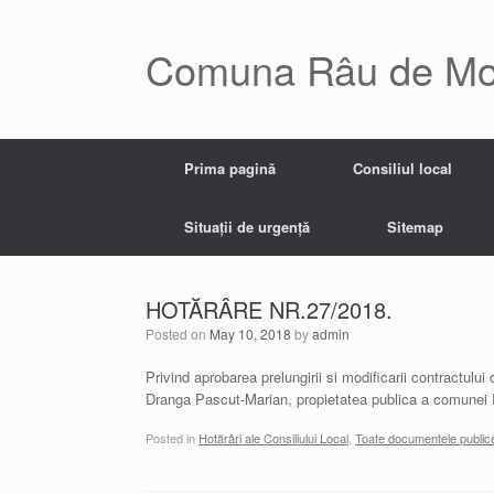
Skip
to
content
Comuna Râu de Mo
Prima pagină
Consiliul local
Situații de urgență
Sitemap
HOTĂRÂRE NR.27/2018.
Posted on
May 10, 2018
by
admin
Privind aprobarea prelungirii si modificarii contractului
Dranga Pascut-Marian, propietatea publica a comunei Ri
Posted in
Hotărâri ale Consiliului Local
,
Toate documentele public