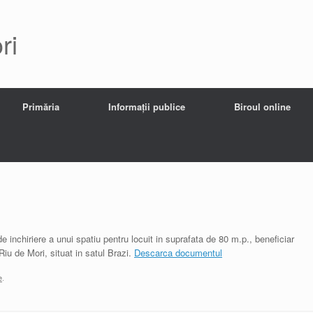
ri
Primăria
Informații publice
Biroul online
 de inchiriere a unui spatiu pentru locuit in suprafata de 80 m.p., beneficiar
u de Mori, situat in satul Brazi.
Descarca documentul
e
.