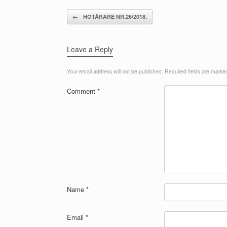
Post navigation
←
HOTĂRÂRE NR.26/2018.
Leave a Reply
Your email address will not be published.
Required fields are mark
Comment
*
Name
*
Email
*