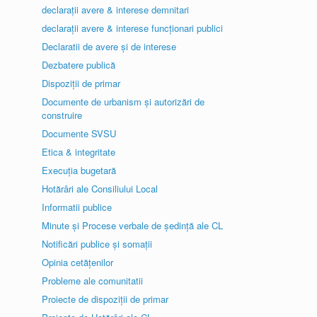
declarații avere & interese demnitari
declarații avere & interese funcționari publici
Declaratii de avere și de interese
Dezbatere publică
Dispoziții de primar
Documente de urbanism și autorizări de
construire
Documente SVSU
Etica & integritate
Execuția bugetară
Hotărâri ale Consiliului Local
Informatii publice
Minute și Procese verbale de ședință ale CL
Notificări publice și somații
Opinia cetățenilor
Probleme ale comunitatii
Proiecte de dispoziții de primar