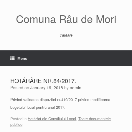
Skip
to
content
Comuna Râu de Mori
cautare
Menu
HOTĂRÂRE NR.84/2017.
Posted on
January 19, 2018
by
admin
Privind validarea dispozitei nr.419/2017 privind modificarea
bugetului local pentru anul 2017.
Posted in
Hotărâri ale Consiliului Local
,
Toate documentele
publice
.