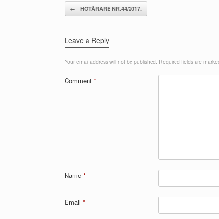
Post navigation
←
HOTĂRÂRE NR.44/2017.
Leave a Reply
Your email address will not be published.
Required fields are mark
Comment
*
Name
*
Email
*