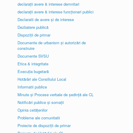
declarații avere & interese demnitari
declarații avere & interese funcționari publici
Declaratii de avere și de interese
Dezbatere publică
Dispoziții de primar
Documente de urbanism și autorizări de
construire
Documente SVSU
Etica & integritate
Execuția bugetară
Hotărâri ale Consiliului Local
Informatii publice
Minute și Procese verbale de ședință ale CL
Notificări publice și somații
Opinia cetățenilor
Probleme ale comunitatii
Proiecte de dispoziții de primar