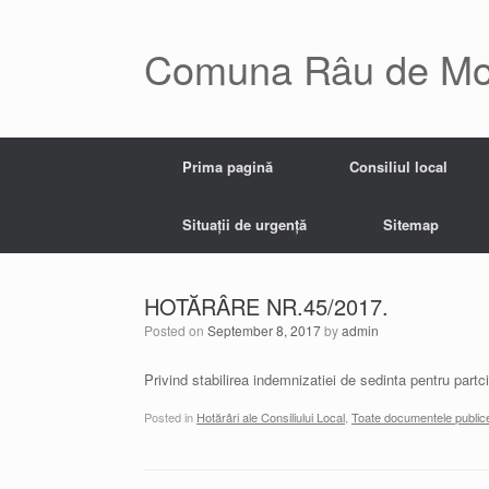
Skip
to
content
Comuna Râu de Mo
Prima pagină
Consiliul local
Situații de urgență
Sitemap
HOTĂRÂRE NR.45/2017.
Posted on
September 8, 2017
by
admin
Privind stabilirea indemnizatiei de sedinta pentru partc
Posted in
Hotărâri ale Consiliului Local
,
Toate documentele public