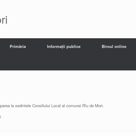
ri
Primăria
Informații publice
Biroul online
iparea la sedintele Consiliului Local al comunei Rîu de Mori.
e
.