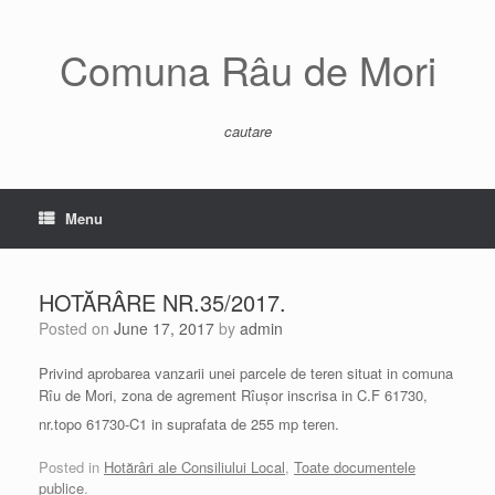
Skip
to
content
Comuna Râu de Mori
cautare
Menu
HOTĂRÂRE NR.35/2017.
Posted on
June 17, 2017
by
admin
Privind aprobarea vanzarii unei parcele de teren situat in comuna
Rîu de Mori, zona de agrement Rîușor inscrisa in C.F 61730,
nr.topo 61730-C1 in suprafata de 255 mp teren.
Posted in
Hotărâri ale Consiliului Local
,
Toate documentele
publice
.