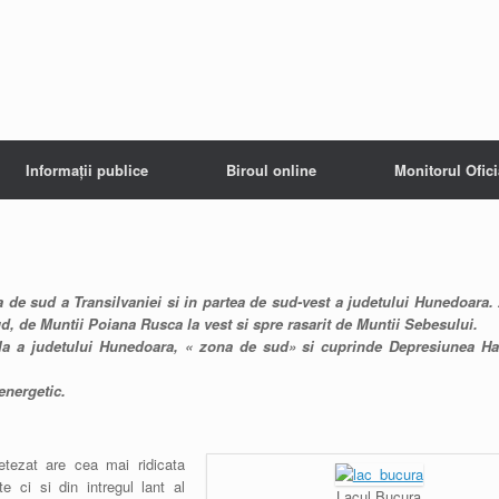
Informații publice
Biroul online
Monitorul Ofici
a de sud a Transilvaniei si in partea de sud-vest a judetului Hunedoara.
ud, de Muntii Poiana Rusca la vest si spre rasarit de Muntii Sebesului.
ala a judetului Hunedoara, « zona de sud» si cuprinde Depresiunea Ha
energetic.
tezat are cea mai ridicata
e ci si din intregul lant al
Lacul Bucura