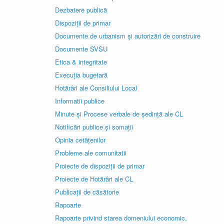
Dezbatere publică
Dispoziții de primar
Documente de urbanism și autorizări de construire
Documente SVSU
Etica & integritate
Execuția bugetară
Hotărâri ale Consiliului Local
Informatii publice
Minute și Procese verbale de ședință ale CL
Notificări publice și somații
Opinia cetățenilor
Probleme ale comunitatii
Proiecte de dispoziții de primar
Proiecte de Hotărâri ale CL
Publicații de căsătorie
Rapoarte
Rapoarte privind starea domeniului economic,