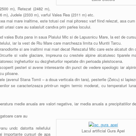
(2500 m), Retezat (2482 m),
6 m), Judele (2333 m), varful Valea Rea (2311 m) etc.
ea mai mare inaltime, este totusi cel mai pitoresc varf fiind relezat, asa cu
i uriasi care au salasluit candva prin parlea locului.
d valea Buta pana in saua Plaiului Mic si de Lapusnicu Mare, la est de cursul
telului, iar la vest de Riu Mare care marcheaza limita cu Muntii Tarcu.
granodiorite si are inaltimi mai mari decat Retezatul Mic care este alcatuit din 
curile si vaile glaciare, impreuna cu crestele alpine alcatuiesc tiparele ma
 datoresc ingheturilor su dezgheturilor repetate din perioada pleistocena.
operit pesteri si avene interesante din punct de vedere speologic iar alpinis
cu piloane.
le (avenul Stana Tomii – a doua verticala din tara), pesterile (Zeicu) si lapiezu
penilor se caracterizeaza printr-un regim termic moderat, cu temperaturi lun
.
mperatura medie anuala are valori negative, iar media anuala a precipitatiilor 
rgatoare care au
nu undc datorita reliefului
Lacul artificial Gura Apei
ai importante cursuri de apa