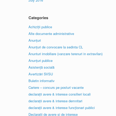
July 2016
Categories
Achiziții publice
Alte documente administrative
Anunțuri
Anunțuri de convocare la sedinta CL
Anunturi imobiliare (vanzare terenuri in extravilan)
Anunțuri publice
Asistență socială
Avertizări SVSU
Buletin informativ
Cariere – concurs pe posturi vacante
declarații avere & interese consilieri locali
declarații avere & interese demnitari
declarații avere & interese funcționari publici
Declaratii de avere și de interese