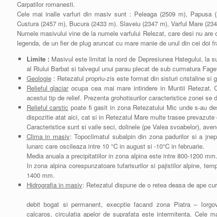
Carpatilor romanesti.
Cele mai inalle varfuri din masiv sunt : Peleaga (2509 m), Papusa 
Custura (2457 m), Bucura (2433 m). Slaveiu (2347 m), Varful Mare (234
Numele masivului vine de la numele varfului Relezat, care desi nu are c
legenda, de un fier de plug aruncat cu mare manie de unul din cei doi frat
Limite :
Masivul este limitat la nord de Depresiunea Hategului, la su
al Riului Barbat si talvegul unui parau plecat de sub curmatura Fage
Geologie
: Retezatul propriu-zis este format din sisturi cristaline si 
Relieful glaciar
ocupa cea mai mare intindere in Muntii Retezat. Cir
acestui tip de relief. Prezenta grohotisurilor caracteristice zonei se
Relieful carstic
poate fi gasit in zona Retezatului Mic unde s-au desc
dispozitie atat aici, cat si in Retezatul Mare multe trasee prevazute 
Caracteristice sunt si vaile seci, dolinele (pe Valea svoabelor), avene
Clima in masiv
: Topoclimatul subalpin din zona padurilor si a jne
lunarc care oscileaza intre 10 °C in august si -10°C in februarie.
Media anuala a precipitatiilor in zona alpina este intre 800-1200 mm
In zona alpina corespunzatoare tufarisurilor si pajistilor alpine, te
1400 mm.
Hidrografia in masiv
: Retezatul dispune de o retea deasa de ape cu
debit bogat si permanent, execptie facand zona Piatra – Iorgova
calcaros, circulatia apelor de suprafata este intermitenta. Cele m