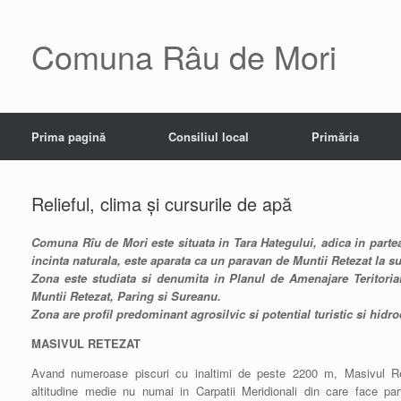
Skip
to
content
Comuna Râu de Mori
Prima pagină
Consiliul local
Primăria
Relieful, clima și cursurile de apă
Comuna Rîu de Mori este situata in Tara Hategului, adica in parte
incinta naturala, este aparata ca un paravan de Muntii Retezat la s
Zona este studiata si denumita in Planul de Amenajare Teritori
Muntii Retezat, Paring si Sureanu.
Zona are profil predominant agrosilvic si potential turistic si hidro
MASIVUL RETEZAT
Avand numeroase piscuri cu inaltimi de peste 2200 m, Masivul Re
altitudine medie nu numai in Carpatii Meridionali din care face part