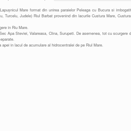
 Lapușnicul Mare format din unirea paraielor Peleaga cu Bucura si imbogatit
iu, Turcelu, Judele) Riul Barbat provenind din lacurile Custura Mare, Custur
gere in Riu Mare.
iul Sec Apa Steviei, Valareasa, Clina, Surupeti. De asemenea, tot cu scurgere d
separate.
ea apei in lacul de acumulare al hidrocentralei de pe Riul Mare.