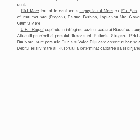
sunt:
–
Rîul Mare
format la confluenta
Lapușnicului Mare
cu
Rîul Șes
,
afluenti mai mici (Draganu, Paltina, Berhina, Lapusnicu Mic, Slave
Ciumfu Mare.
–
U.P. I Rîușor
cuprinde in intregime bazinul paraului Riusor cu scur
Afluentii principali ai paraului Riusor sunt: Putinciu, Strugaru, Pir
Riu Mare, sunt paraurilc Ciurila si Valea Diljii care constitue bazine 
Debitul relaliv mare al Riusorului a determinat captarea sa si dirijar